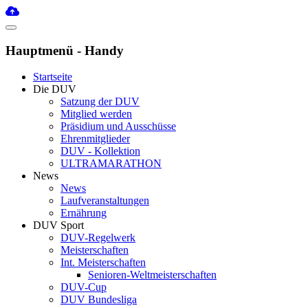
Hauptmenü - Handy
Startseite
Die DUV
Satzung der DUV
Mitglied werden
Präsidium und Ausschüsse
Ehrenmitglieder
DUV - Kollektion
ULTRAMARATHON
News
News
Laufveranstaltungen
Ernährung
DUV Sport
DUV-Regelwerk
Meisterschaften
Int. Meisterschaften
Senioren-Weltmeisterschaften
DUV-Cup
DUV Bundesliga