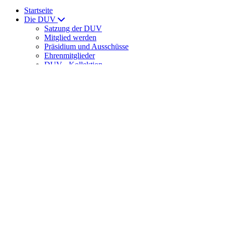
Startseite
Die DUV
Satzung der DUV
Mitglied werden
Präsidium und Ausschüsse
Ehrenmitglieder
DUV - Kollektion
ULTRAMARATHON
News
News
Laufveranstaltungen
Ernährung
DUV Sport
DUV-Regelwerk
Meisterschaften
Int. Meisterschaften
Senioren-Weltmeisterschaften
DUV-Cup
DUV Bundesliga
Training
Trainingslager der DUV
DUV-Förderstützpunkte
Spartathlon
Veranstaltungshinweise