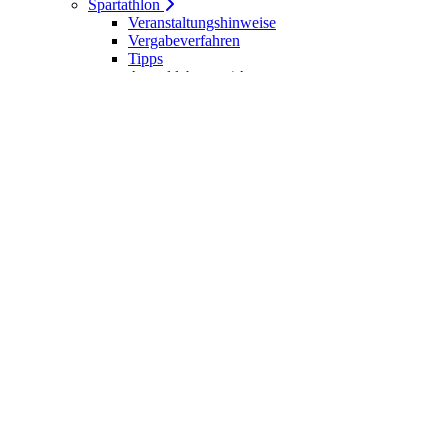
Spartathlon
Veranstaltungshinweise
Vergabeverfahren
Tipps
Anmeldebogen / Attest
Meldeliste
Berichte
DLV-Kader
DLV-Kader/Kaderathleten - Archiv
Sportler des Jahres
Hall of Fame - DUV Sportler
Service
Ärztliches Attest
Galerie
Kalender
Ergebnisse
Startseite
Die DUV
Satzung der DUV