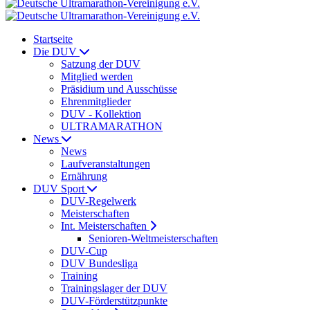
Startseite
Die DUV
Satzung der DUV
Mitglied werden
Präsidium und Ausschüsse
Ehrenmitglieder
DUV - Kollektion
ULTRAMARATHON
News
News
Laufveranstaltungen
Ernährung
DUV Sport
DUV-Regelwerk
Meisterschaften
Int. Meisterschaften
Senioren-Weltmeisterschaften
DUV-Cup
DUV Bundesliga
Training
Trainingslager der DUV
DUV-Förderstützpunkte