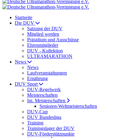
Startseite
Die DUV
Satzung der DUV
Mitglied werden
Präsidium und Ausschüsse
Ehrenmitglieder
DUV - Kollektion
ULTRAMARATHON
News
News
Laufveranstaltungen
Ernährung
DUV Sport
DUV-Regelwerk
Meisterschaften
Int. Meisterschaften
Senioren-Weltmeisterschaften
DUV-Cup
DUV Bundesliga
Training
Trainingslager der DUV
DUV-Förderstützpunkte