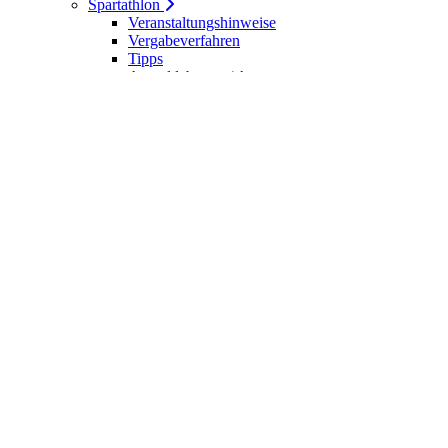
Spartathlon
Veranstaltungshinweise
Vergabeverfahren
Tipps
Anmeldebogen / Attest
Meldeliste
Berichte
DLV-Kader
DLV-Kader/Kaderathleten - Archiv
Sportler des Jahres
Hall of Fame - DUV Sportler
Service
Ärztliches Attest
Galerie
Kalender
Ergebnisse
Startseite
Die DUV
Satzung der DUV