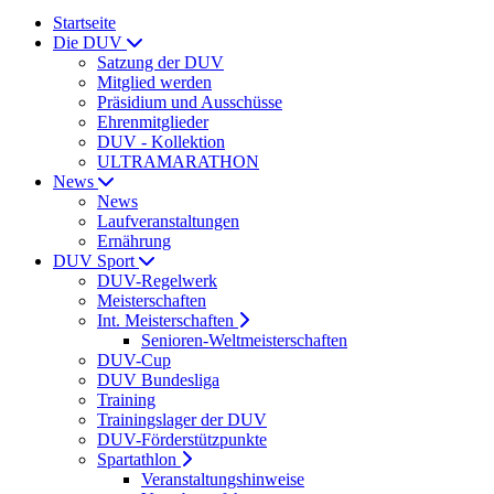
Startseite
Die DUV
Satzung der DUV
Mitglied werden
Präsidium und Ausschüsse
Ehrenmitglieder
DUV - Kollektion
ULTRAMARATHON
News
News
Laufveranstaltungen
Ernährung
DUV Sport
DUV-Regelwerk
Meisterschaften
Int. Meisterschaften
Senioren-Weltmeisterschaften
DUV-Cup
DUV Bundesliga
Training
Trainingslager der DUV
DUV-Förderstützpunkte
Spartathlon
Veranstaltungshinweise