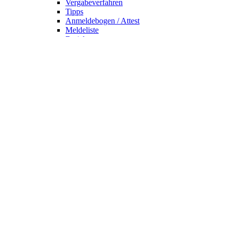
Vergabeverfahren
Tipps
Anmeldebogen / Attest
Meldeliste
Berichte
DLV-Kader
DLV-Kader/Kaderathleten - Archiv
Sportler des Jahres
Hall of Fame - DUV Sportler
Service
Ärztliches Attest
Galerie
Kalender
Ergebnisse
Startseite
Die DUV
Satzung der DUV
Mitglied werden
Präsidium und Ausschüsse
Ehrenmitglieder
DUV - Kollektion