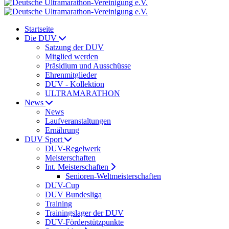
Startseite
Die DUV
Satzung der DUV
Mitglied werden
Präsidium und Ausschüsse
Ehrenmitglieder
DUV - Kollektion
ULTRAMARATHON
News
News
Laufveranstaltungen
Ernährung
DUV Sport
DUV-Regelwerk
Meisterschaften
Int. Meisterschaften
Senioren-Weltmeisterschaften
DUV-Cup
DUV Bundesliga
Training
Trainingslager der DUV
DUV-Förderstützpunkte