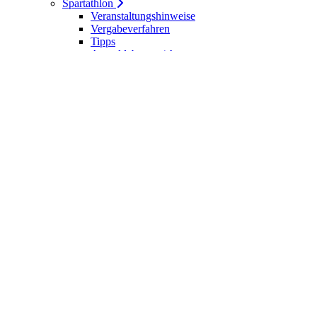
Spartathlon
Veranstaltungshinweise
Vergabeverfahren
Tipps
Anmeldebogen / Attest
Meldeliste
Berichte
DLV-Kader
DLV-Kader/Kaderathleten - Archiv
Sportler des Jahres
Hall of Fame - DUV Sportler
Service
Ärztliches Attest
Galerie
Kalender
Ergebnisse
Startseite
Die DUV
Satzung der DUV