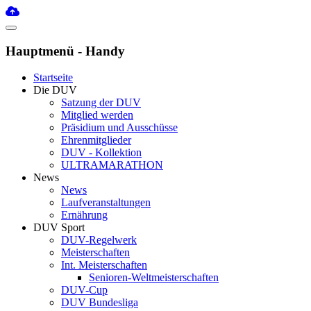
Hauptmenü - Handy
Startseite
Die DUV
Satzung der DUV
Mitglied werden
Präsidium und Ausschüsse
Ehrenmitglieder
DUV - Kollektion
ULTRAMARATHON
News
News
Laufveranstaltungen
Ernährung
DUV Sport
DUV-Regelwerk
Meisterschaften
Int. Meisterschaften
Senioren-Weltmeisterschaften
DUV-Cup
DUV Bundesliga