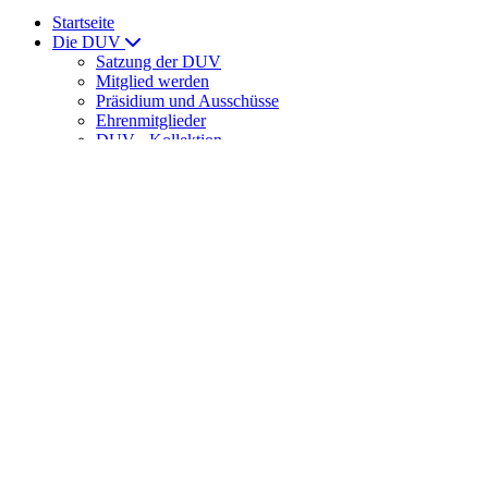
Startseite
Die DUV
Satzung der DUV
Mitglied werden
Präsidium und Ausschüsse
Ehrenmitglieder
DUV - Kollektion
ULTRAMARATHON
News
News
Laufveranstaltungen
Ernährung
DUV Sport
DUV-Regelwerk
Meisterschaften
Int. Meisterschaften
Senioren-Weltmeisterschaften
DUV-Cup
DUV Bundesliga
Training
Trainingslager der DUV
DUV-Förderstützpunkte
Spartathlon
Veranstaltungshinweise