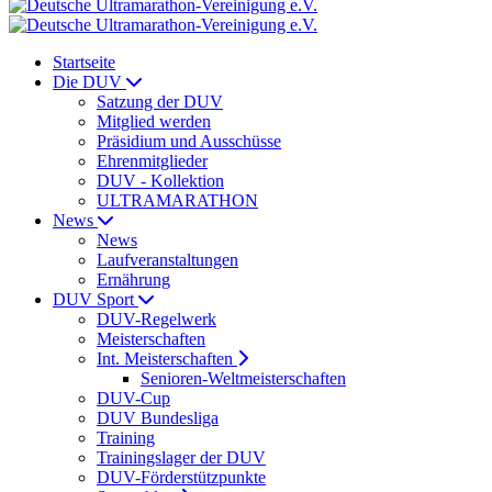
Startseite
Die DUV
Satzung der DUV
Mitglied werden
Präsidium und Ausschüsse
Ehrenmitglieder
DUV - Kollektion
ULTRAMARATHON
News
News
Laufveranstaltungen
Ernährung
DUV Sport
DUV-Regelwerk
Meisterschaften
Int. Meisterschaften
Senioren-Weltmeisterschaften
DUV-Cup
DUV Bundesliga
Training
Trainingslager der DUV
DUV-Förderstützpunkte