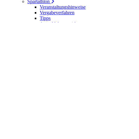
Spartathlon
Veranstaltungshinweise
Vergabeverfahren
Tipps
Anmeldebogen / Attest
Meldeliste
Berichte
DLV-Kader
DLV-Kader/Kaderathleten - Archiv
Sportler des Jahres
Hall of Fame - DUV Sportler
Service
Ärztliches Attest
Galerie
Kalender
Ergebnisse
Startseite
Die DUV
Satzung der DUV