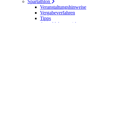
Spartathlon
Veranstaltungshinweise
Vergabeverfahren
Tipps
Anmeldebogen / Attest
Meldeliste
Berichte
DLV-Kader
DLV-Kader/Kaderathleten - Archiv
Sportler des Jahres
Hall of Fame - DUV Sportler
Service
Ärztliches Attest
Galerie
Kalender
Ergebnisse
Startseite
Die DUV
Satzung der DUV