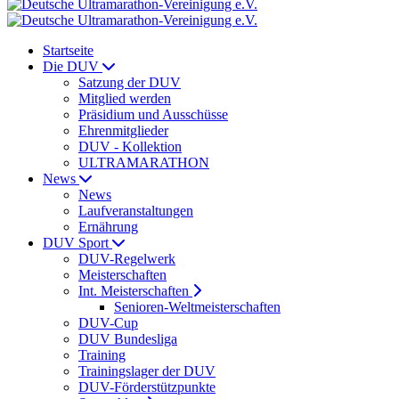
Startseite
Die DUV
Satzung der DUV
Mitglied werden
Präsidium und Ausschüsse
Ehrenmitglieder
DUV - Kollektion
ULTRAMARATHON
News
News
Laufveranstaltungen
Ernährung
DUV Sport
DUV-Regelwerk
Meisterschaften
Int. Meisterschaften
Senioren-Weltmeisterschaften
DUV-Cup
DUV Bundesliga
Training
Trainingslager der DUV
DUV-Förderstützpunkte