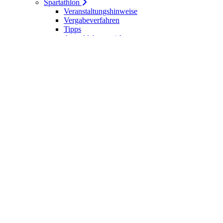
Spartathlon
Veranstaltungshinweise
Vergabeverfahren
Tipps
Anmeldebogen / Attest
Meldeliste
Berichte
DLV-Kader
DLV-Kader/Kaderathleten - Archiv
Sportler des Jahres
Hall of Fame - DUV Sportler
Service
Ärztliches Attest
Galerie
Kalender
Ergebnisse
Startseite
Die DUV
Satzung der DUV