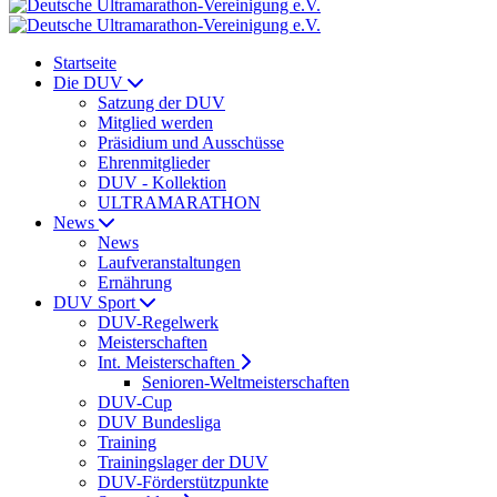
Startseite
Die DUV
Satzung der DUV
Mitglied werden
Präsidium und Ausschüsse
Ehrenmitglieder
DUV - Kollektion
ULTRAMARATHON
News
News
Laufveranstaltungen
Ernährung
DUV Sport
DUV-Regelwerk
Meisterschaften
Int. Meisterschaften
Senioren-Weltmeisterschaften
DUV-Cup
DUV Bundesliga
Training
Trainingslager der DUV
DUV-Förderstützpunkte