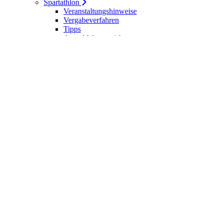
Spartathlon
Veranstaltungshinweise
Vergabeverfahren
Tipps
Anmeldebogen / Attest
Meldeliste
Berichte
DLV-Kader
DLV-Kader/Kaderathleten - Archiv
Sportler des Jahres
Hall of Fame - DUV Sportler
Service
Ärztliches Attest
Galerie
Kalender
Ergebnisse
Startseite
Die DUV
Satzung der DUV