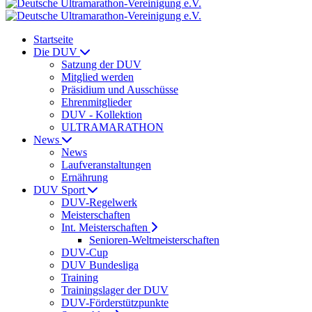
Startseite
Die DUV
Satzung der DUV
Mitglied werden
Präsidium und Ausschüsse
Ehrenmitglieder
DUV - Kollektion
ULTRAMARATHON
News
News
Laufveranstaltungen
Ernährung
DUV Sport
DUV-Regelwerk
Meisterschaften
Int. Meisterschaften
Senioren-Weltmeisterschaften
DUV-Cup
DUV Bundesliga
Training
Trainingslager der DUV
DUV-Förderstützpunkte