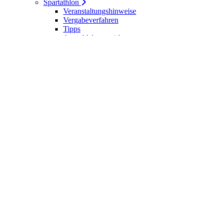
Spartathlon
Veranstaltungshinweise
Vergabeverfahren
Tipps
Anmeldebogen / Attest
Meldeliste
Berichte
DLV-Kader
DLV-Kader/Kaderathleten - Archiv
Sportler des Jahres
Hall of Fame - DUV Sportler
Service
Ärztliches Attest
Galerie
Kalender
Ergebnisse
Startseite
Die DUV
Satzung der DUV