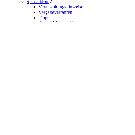
Spartathlon
Veranstaltungshinweise
Vergabeverfahren
Tipps
Anmeldebogen / Attest
Meldeliste
Berichte
DLV-Kader
DLV-Kader/Kaderathleten - Archiv
Sportler des Jahres
Hall of Fame - DUV Sportler
Service
Ärztliches Attest
Galerie
Kalender
Ergebnisse
Startseite
Die DUV
Satzung der DUV