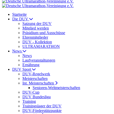
Startseite
Die DUV
Satzung der DUV
Mitglied werden
Präsidium und Ausschüsse
Ehrenmitglieder
DUV - Kollektion
ULTRAMARATHON
News
News
Laufveranstaltungen
Ernährung
DUV Sport
DUV-Regelwerk
Meisterschaften
Int. Meisterschaften
Senioren-Weltmeisterschaften
DUV-Cup
DUV Bundesliga
Training
Trainingslager der DUV
DUV-Förderstützpunkte