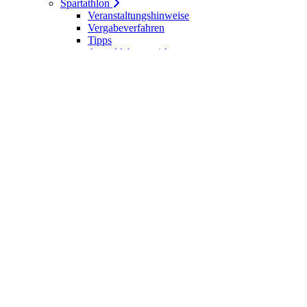
Spartathlon
Veranstaltungshinweise
Vergabeverfahren
Tipps
Anmeldebogen / Attest
Meldeliste
Berichte
DLV-Kader
DLV-Kader/Kaderathleten - Archiv
Sportler des Jahres
Hall of Fame - DUV Sportler
Service
Ärztliches Attest
Galerie
Kalender
Ergebnisse
Startseite
Die DUV
Satzung der DUV