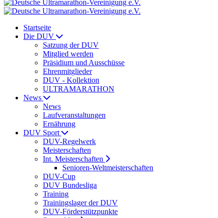
Startseite
Die DUV
Satzung der DUV
Mitglied werden
Präsidium und Ausschüsse
Ehrenmitglieder
DUV - Kollektion
ULTRAMARATHON
News
News
Laufveranstaltungen
Ernährung
DUV Sport
DUV-Regelwerk
Meisterschaften
Int. Meisterschaften
Senioren-Weltmeisterschaften
DUV-Cup
DUV Bundesliga
Training
Trainingslager der DUV
DUV-Förderstützpunkte