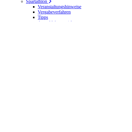
Spartathlon
Veranstaltungshinweise
Vergabeverfahren
Tipps
Anmeldebogen / Attest
Meldeliste
Berichte
DLV-Kader
DLV-Kader/Kaderathleten - Archiv
Sportler des Jahres
Hall of Fame - DUV Sportler
Service
Ärztliches Attest
Galerie
Kalender
Ergebnisse
Startseite
Die DUV
Satzung der DUV