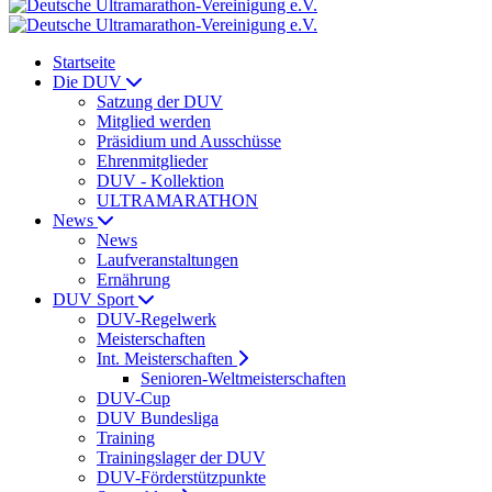
Startseite
Die DUV
Satzung der DUV
Mitglied werden
Präsidium und Ausschüsse
Ehrenmitglieder
DUV - Kollektion
ULTRAMARATHON
News
News
Laufveranstaltungen
Ernährung
DUV Sport
DUV-Regelwerk
Meisterschaften
Int. Meisterschaften
Senioren-Weltmeisterschaften
DUV-Cup
DUV Bundesliga
Training
Trainingslager der DUV
DUV-Förderstützpunkte