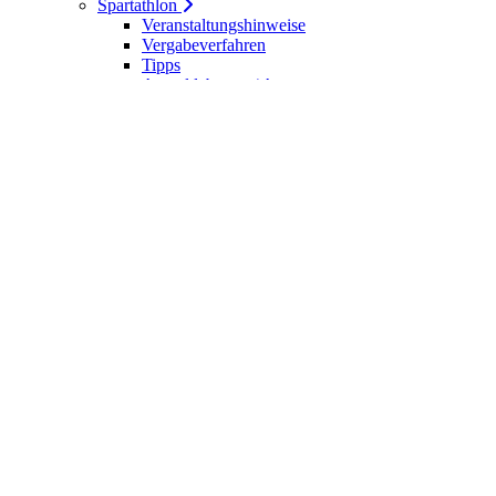
Spartathlon
Veranstaltungshinweise
Vergabeverfahren
Tipps
Anmeldebogen / Attest
Meldeliste
Berichte
DLV-Kader
DLV-Kader/Kaderathleten - Archiv
Sportler des Jahres
Hall of Fame - DUV Sportler
Service
Ärztliches Attest
Galerie
Kalender
Ergebnisse
Startseite
Die DUV
Satzung der DUV