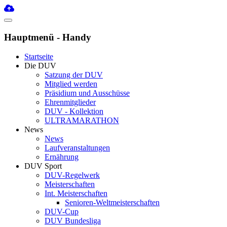
Hauptmenü - Handy
Startseite
Die DUV
Satzung der DUV
Mitglied werden
Präsidium und Ausschüsse
Ehrenmitglieder
DUV - Kollektion
ULTRAMARATHON
News
News
Laufveranstaltungen
Ernährung
DUV Sport
DUV-Regelwerk
Meisterschaften
Int. Meisterschaften
Senioren-Weltmeisterschaften
DUV-Cup
DUV Bundesliga