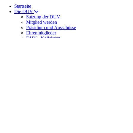
Startseite
Die DUV
Satzung der DUV
Mitglied werden
Präsidium und Ausschüsse
Ehrenmitglieder
DUV - Kollektion
ULTRAMARATHON
News
News
Laufveranstaltungen
Ernährung
DUV Sport
DUV-Regelwerk
Meisterschaften
Int. Meisterschaften
Senioren-Weltmeisterschaften
DUV-Cup
DUV Bundesliga
Training
Trainingslager der DUV
DUV-Förderstützpunkte
Spartathlon
Veranstaltungshinweise