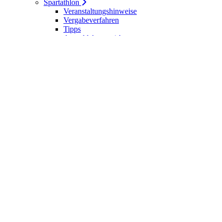
Spartathlon
Veranstaltungshinweise
Vergabeverfahren
Tipps
Anmeldebogen / Attest
Meldeliste
Berichte
DLV-Kader
DLV-Kader/Kaderathleten - Archiv
Sportler des Jahres
Hall of Fame - DUV Sportler
Service
Ärztliches Attest
Galerie
Kalender
Ergebnisse
Startseite
Die DUV
Satzung der DUV