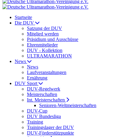
Startseite
Die DUV
Satzung der DUV
Mitglied werden
Präsidium und Ausschüsse
Ehrenmitglieder
DUV - Kollektion
ULTRAMARATHON
News
News
Laufveranstaltungen
Ernährung
DUV Sport
DUV-Regelwerk
Meisterschaften
Int. Meisterschaften
Senioren-Weltmeisterschaften
DUV-Cup
DUV Bundesliga
Training
Trainingslager der DUV
DUV-Förderstützpunkte