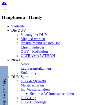
Hauptmenü - Handy
Startseite
Die DUV
Satzung der DUV
Mitglied werden
Präsidium und Ausschüsse
Ehrenmitglieder
DUV - Kollektion
ULTRAMARATHON
News
News
Laufveranstaltungen
Ernährung
DUV Sport
Mitglied werden
DUV-Regelwerk
Meisterschaften
Int. Meisterschaften
Senioren-Weltmeisterschaften
DUV-Cup
DUV Bundesliga