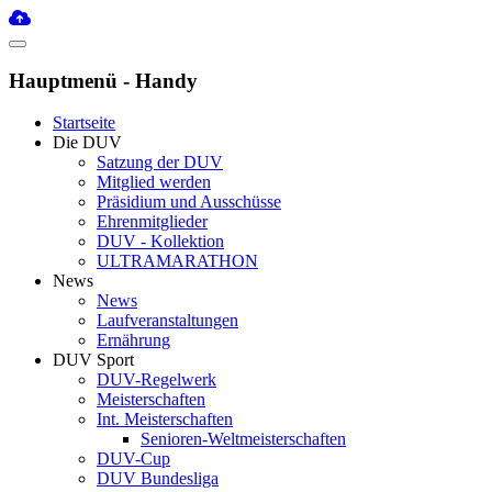
Hauptmenü - Handy
Startseite
Die DUV
Satzung der DUV
Mitglied werden
Präsidium und Ausschüsse
Ehrenmitglieder
DUV - Kollektion
ULTRAMARATHON
News
News
Laufveranstaltungen
Ernährung
DUV Sport
DUV-Regelwerk
Meisterschaften
Int. Meisterschaften
Senioren-Weltmeisterschaften
DUV-Cup
DUV Bundesliga