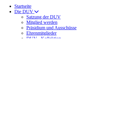
Startseite
Die DUV
Satzung der DUV
Mitglied werden
Präsidium und Ausschüsse
Ehrenmitglieder
DUV - Kollektion
ULTRAMARATHON
News
News
Laufveranstaltungen
Ernährung
DUV Sport
DUV-Regelwerk
Meisterschaften
Int. Meisterschaften
Senioren-Weltmeisterschaften
DUV-Cup
DUV Bundesliga
Training
Trainingslager der DUV
DUV-Förderstützpunkte
Spartathlon
Veranstaltungshinweise