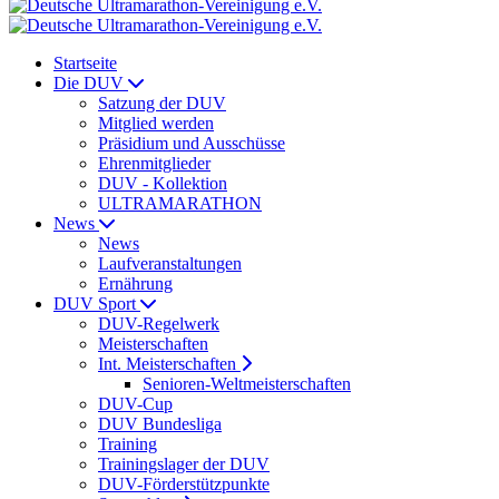
Startseite
Die DUV
Satzung der DUV
Mitglied werden
Präsidium und Ausschüsse
Ehrenmitglieder
DUV - Kollektion
ULTRAMARATHON
News
News
Laufveranstaltungen
Ernährung
DUV Sport
DUV-Regelwerk
Meisterschaften
Int. Meisterschaften
Senioren-Weltmeisterschaften
DUV-Cup
DUV Bundesliga
Training
Trainingslager der DUV
DUV-Förderstützpunkte