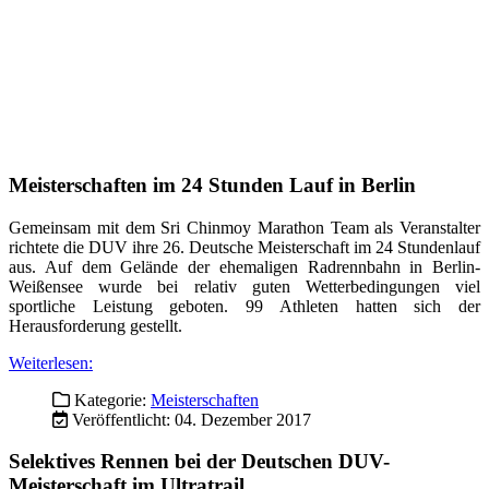
Gemeinsam mit dem Sri Chinmoy Marathon Team als Veranstalter
richtete die DUV ihre 26. Deutsche Meisterschaft im 24 Stundenlauf
aus. Auf dem Gelände der ehemaligen Radrennbahn in Berlin-
Weißensee wurde bei relativ guten Wetterbedingungen viel
sportliche Leistung geboten. 99 Athleten hatten sich der
Herausforderung gestellt.
Weiterlesen:
Kategorie:
Meisterschaften
Veröffentlicht: 04. Dezember 2017
Selektives Rennen bei der Deutschen DUV-
Meisterschaft im Ultratrail
Bei herrlichem Wetter fand am Samstag in Reichweiler die 14.
Deutsche DUV-Meisterschaft statt. Rudi Döhnert und Pamela Veith
hießen am Ende die überlegenen Sieger und der TV Jahn Kempten
gewann die Mannschaftswertung. Trotz der schweren Strecke und
hohen Temperaturen gab es über 100 Zieleinläufer bei einer
wundbaren Veranstaltung.
Ein Bericht von Michael Irrgang, 08.06.2014