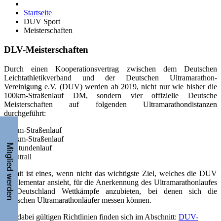
100km-Straßenlauf DM, sondern vier offizielle Deutsche
Meisterschaften auf folgenden Ultramarathondistanzen
durchgeführt:
50 km-Straßenlauf
100km-Straßenlauf
24-Stundenlauf
Ultratrail
Damit ist eines, wenn nicht das wichtigste Ziel, welches die DUV
als elementar ansieht, für die Anerkennung des Ultramarathonlaufes
in Deutschland Wettkämpfe anzubieten, bei denen sich die
deutschen Ultramarathonläufer messen können.
Die dabei gültigen Richtlinien finden sich im Abschnitt:
DUV-
Regelwerk
Kategorie:
Meisterschaften
Veröffentlicht: 19. Dezember 2017
Vorschau auf die 20. Deutschen Meisterschaften der
DUV im 50km-Lauf