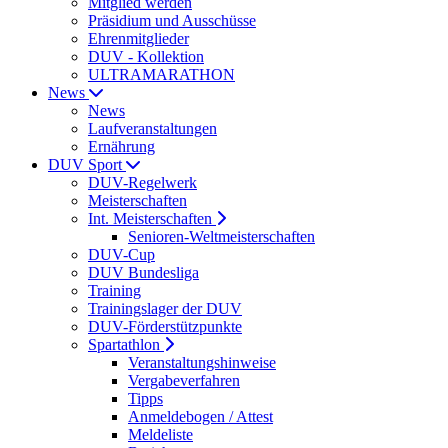
Mitglied werden
Präsidium und Ausschüsse
Ehrenmitglieder
DUV - Kollektion
ULTRAMARATHON
News
News
Laufveranstaltungen
Ernährung
DUV Sport
DUV-Regelwerk
Meisterschaften
Int. Meisterschaften
Senioren-Weltmeisterschaften
DUV-Cup
DUV Bundesliga
Training
Trainingslager der DUV
DUV-Förderstützpunkte
Spartathlon
Veranstaltungshinweise
Vergabeverfahren
Tipps
Anmeldebogen / Attest
Meldeliste