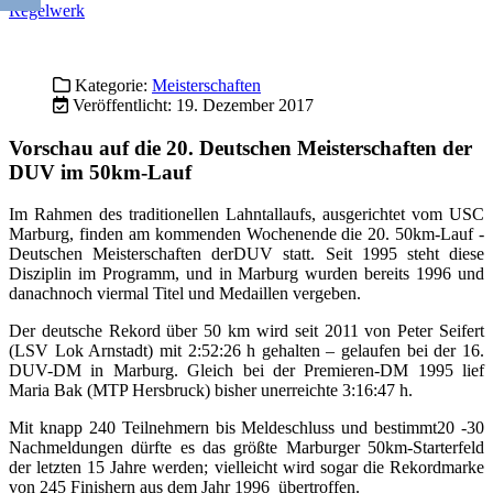
Im Rahmen des traditionellen Lahntallaufs, ausgerichtet vom USC
Marburg, finden am kommenden Wochenende die 20. 50km-Lauf -
Deutschen Meisterschaften derDUV statt. Seit 1995 steht diese
Disziplin im Programm, und in Marburg wurden bereits 1996 und
danachnoch viermal Titel und Medaillen vergeben.
Der deutsche Rekord über 50 km wird seit 2011 von Peter Seifert
(LSV Lok Arnstadt) mit 2:52:26 h gehalten – gelaufen bei der 16.
DUV-DM in Marburg. Gleich bei der Premieren-DM 1995 lief
Maria Bak (MTP Hersbruck) bisher unerreichte 3:16:47 h.
Mit knapp 240 Teilnehmern bis Meldeschluss und bestimmt20 -30
Nachmeldungen dürfte es das größte Marburger 50km-Starterfeld
der letzten 15 Jahre werden; vielleicht wird sogar die Rekordmarke
von 245 Finishern aus dem Jahr 1996 übertroffen.
Weiterlesen:
Kategorie:
Meisterschaften
Veröffentlicht: 14. Dezember 2017
Meisterschaften 2015 im Ultralanglauf
Im Jahr 2015 finden fünf deutsche Meisterschaften der DUV und
des DLV (100km) statt: