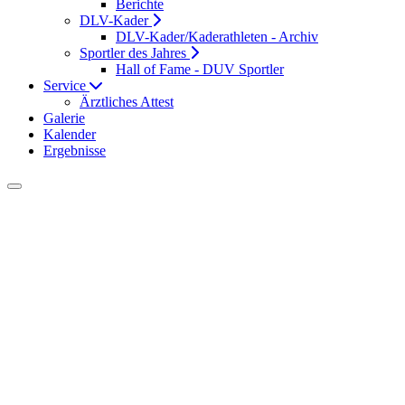
Mitglied werden
Berichte
DLV-Kader
DLV-Kader/Kaderathleten - Archiv
Sportler des Jahres
Hall of Fame - DUV Sportler
Service
Ärztliches Attest
Galerie
Kalender
Ergebnisse
Startseite
DUV Sport
Meisterschaften
DLV-Meisterschaften
Durch einen Kooperationsvertrag zwischen dem Deutschen
Leichtathletikverband und der Deutschen Ultramarathon-
Vereinigung e.V. (DUV) werden ab 2019, nicht nur wie bisher die