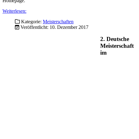
Sechsstundenlauf in Weißenstadt
Kurzbericht von Jürgen Schoch
Am Samstag 13.9. um 10 Uhr schickte Organisator Hannes Hübner
74 Läufer auf die 3885 m Runde um den im Nebel liegenden
Weißenstädter See.
Dies waren deutlich weniger Läufer als bei der ersten DM zwei