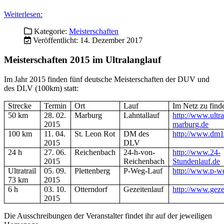
Strecke
Termin
Ort
Lauf
Im Netz zu finde
50 km
28. 02.
Marburg
Lahntallauf
http://www.ultra
2015
marburg.de
100 km
11. 04.
St. Leon Rot
DM des
http://www.dm
2015
DLV
24 h
27. 06.
Reichenbach
24-h-von-
http://www.24-
2015
Reichenbach
Stundenlauf.de
Ultratrail
05. 09.
Plettenberg
P-Weg-Lauf
http://www.p-w
73 km
2015
6 h
03. 10.
Otterndorf
Gezeitenlauf
http://www.geze
2015
Die Ausschreibungen der Veranstalter findet ihr auf der jeweiligen
Homepage.
Weiterlesen:
Kategorie:
Meisterschaften
Veröffentlicht: 10. Dezember 2017
2. Deutsche
Meisterschaft
im