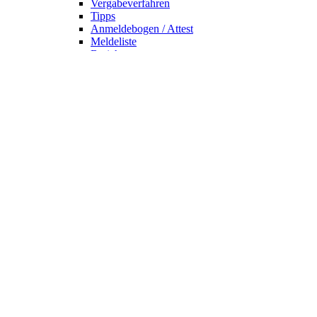
Vergabeverfahren
Tipps
Anmeldebogen / Attest
Meldeliste
Berichte
DLV-Kader
DLV-Kader/Kaderathleten - Archiv
Sportler des Jahres
Hall of Fame - DUV Sportler
Service
Ärztliches Attest
Galerie
Kalender
Ergebnisse
Startseite
Die DUV
Satzung der DUV
Mitglied werden
Präsidium und Ausschüsse
Ehrenmitglieder
DUV - Kollektion