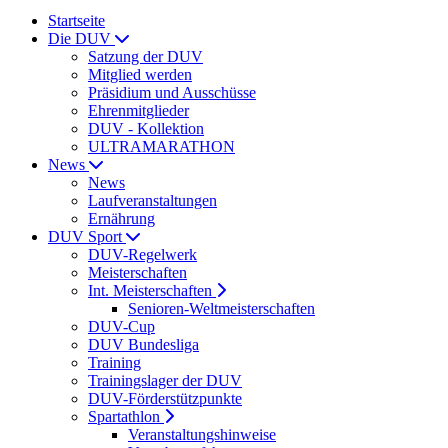
Startseite
Die DUV
Satzung der DUV
Mitglied werden
Präsidium und Ausschüsse
Ehrenmitglieder
DUV - Kollektion
ULTRAMARATHON
News
News
Laufveranstaltungen
Ernährung
DUV Sport
DUV-Regelwerk
Meisterschaften
Int. Meisterschaften
Senioren-Weltmeisterschaften
DUV-Cup
DUV Bundesliga
Training
Trainingslager der DUV
DUV-Förderstützpunkte
Spartathlon
Veranstaltungshinweise