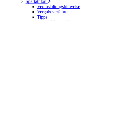
Spartathlon
Veranstaltungshinweise
Vergabeverfahren
Tipps
Anmeldebogen / Attest
Meldeliste
Berichte
DLV-Kader
DLV-Kader/Kaderathleten - Archiv
Sportler des Jahres
Hall of Fame - DUV Sportler
Service
Ärztliches Attest
Galerie
Kalender
Ergebnisse
Startseite
Die DUV
Satzung der DUV