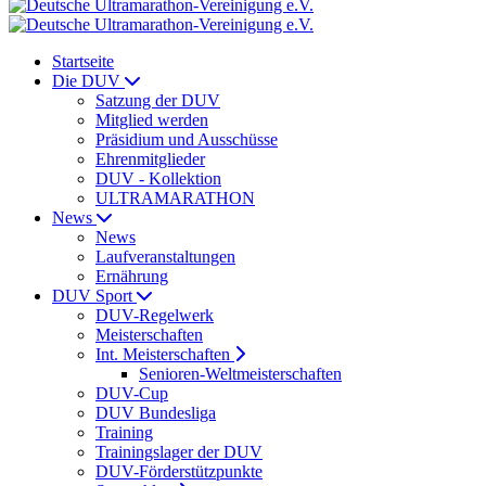
Startseite
Die DUV
Satzung der DUV
Mitglied werden
Präsidium und Ausschüsse
Ehrenmitglieder
DUV - Kollektion
ULTRAMARATHON
News
News
Laufveranstaltungen
Ernährung
DUV Sport
DUV-Regelwerk
Meisterschaften
Int. Meisterschaften
Senioren-Weltmeisterschaften
DUV-Cup
DUV Bundesliga
Training
Trainingslager der DUV
DUV-Förderstützpunkte