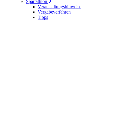
Spartathlon
Veranstaltungshinweise
Vergabeverfahren
Tipps
Anmeldebogen / Attest
Meldeliste
Berichte
DLV-Kader
DLV-Kader/Kaderathleten - Archiv
Sportler des Jahres
Hall of Fame - DUV Sportler
Service
Ärztliches Attest
Galerie
Kalender
Ergebnisse
Startseite
Die DUV
Satzung der DUV