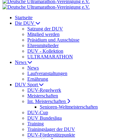
Startseite
Die DUV
Satzung der DUV
Mitglied werden
Präsidium und Ausschüsse
Ehrenmitglieder
DUV - Kollektion
ULTRAMARATHON
News
News
Laufveranstaltungen
Ernährung
DUV Sport
DUV-Regelwerk
Meisterschaften
Int. Meisterschaften
Senioren-Weltmeisterschaften
DUV-Cup
DUV Bundesliga
Training
Trainingslager der DUV
DUV-Förderstützpunkte