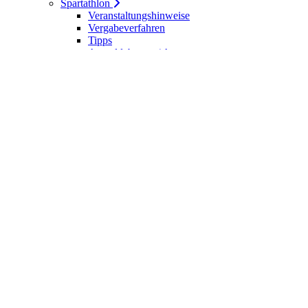
Spartathlon
Veranstaltungshinweise
Vergabeverfahren
Tipps
Anmeldebogen / Attest
Meldeliste
Berichte
DLV-Kader
DLV-Kader/Kaderathleten - Archiv
Sportler des Jahres
Hall of Fame - DUV Sportler
Service
Ärztliches Attest
Galerie
Kalender
Ergebnisse
Startseite
Die DUV
Satzung der DUV