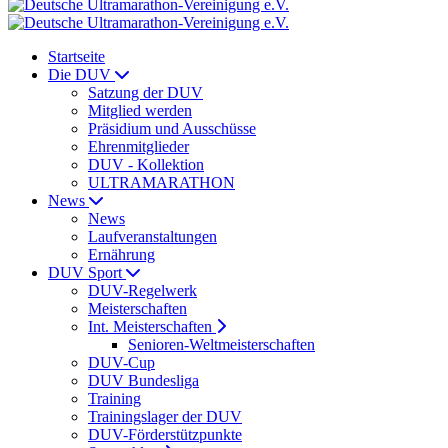
Startseite
Die DUV
Satzung der DUV
Mitglied werden
Präsidium und Ausschüsse
Ehrenmitglieder
DUV - Kollektion
ULTRAMARATHON
News
News
Laufveranstaltungen
Ernährung
DUV Sport
DUV-Regelwerk
Meisterschaften
Int. Meisterschaften
Senioren-Weltmeisterschaften
DUV-Cup
DUV Bundesliga
Training
Trainingslager der DUV
DUV-Förderstützpunkte