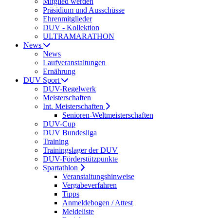
Mitglied werden
Präsidium und Ausschüsse
Ehrenmitglieder
DUV - Kollektion
ULTRAMARATHON
News
News
Laufveranstaltungen
Ernährung
DUV Sport
DUV-Regelwerk
Meisterschaften
Int. Meisterschaften
Senioren-Weltmeisterschaften
DUV-Cup
DUV Bundesliga
Training
Trainingslager der DUV
DUV-Förderstützpunkte
Spartathlon
Veranstaltungshinweise
Vergabeverfahren
Tipps
Anmeldebogen / Attest
Meldeliste