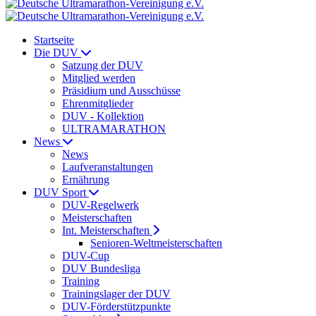
Startseite
Die DUV
Satzung der DUV
Mitglied werden
Präsidium und Ausschüsse
Ehrenmitglieder
DUV - Kollektion
ULTRAMARATHON
News
News
Laufveranstaltungen
Ernährung
DUV Sport
DUV-Regelwerk
Meisterschaften
Int. Meisterschaften
Senioren-Weltmeisterschaften
DUV-Cup
DUV Bundesliga
Training
Trainingslager der DUV
DUV-Förderstützpunkte