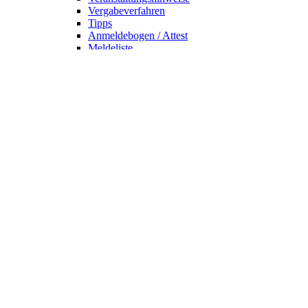
Vergabeverfahren
Tipps
Anmeldebogen / Attest
Meldeliste
Berichte
DLV-Kader
DLV-Kader/Kaderathleten - Archiv
Sportler des Jahres
Hall of Fame - DUV Sportler
Service
Ärztliches Attest
Galerie
Kalender
Ergebnisse
Startseite
Die DUV
Satzung der DUV
Mitglied werden
Präsidium und Ausschüsse
Ehrenmitglieder
DUV - Kollektion