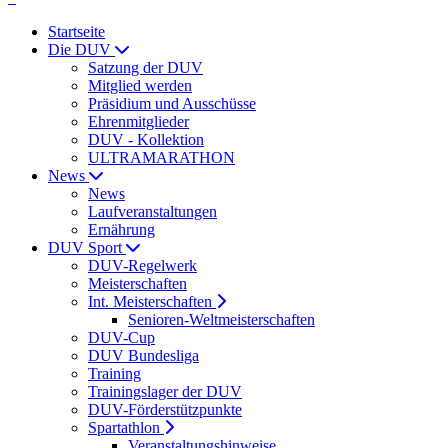
Startseite
Die DUV
Satzung der DUV
Mitglied werden
Präsidium und Ausschüsse
Ehrenmitglieder
DUV - Kollektion
ULTRAMARATHON
News
News
Laufveranstaltungen
Ernährung
DUV Sport
DUV-Regelwerk
Meisterschaften
Int. Meisterschaften
Senioren-Weltmeisterschaften
DUV-Cup
DUV Bundesliga
Training
Trainingslager der DUV
DUV-Förderstützpunkte
Spartathlon
Veranstaltungshinweise