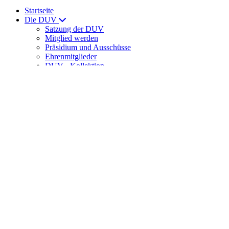
Startseite
Die DUV
Satzung der DUV
Mitglied werden
Präsidium und Ausschüsse
Ehrenmitglieder
DUV - Kollektion
ULTRAMARATHON
News
News
Laufveranstaltungen
Ernährung
DUV Sport
DUV-Regelwerk
Meisterschaften
Int. Meisterschaften
Senioren-Weltmeisterschaften
DUV-Cup
DUV Bundesliga
Training
Trainingslager der DUV
DUV-Förderstützpunkte
Spartathlon
Veranstaltungshinweise