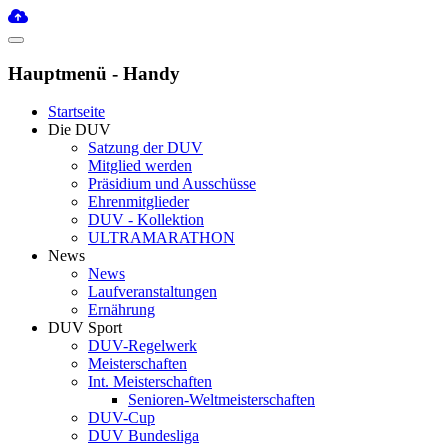
Hauptmenü - Handy
Startseite
Die DUV
Satzung der DUV
Mitglied werden
Präsidium und Ausschüsse
Ehrenmitglieder
DUV - Kollektion
ULTRAMARATHON
News
News
Laufveranstaltungen
Ernährung
DUV Sport
DUV-Regelwerk
Meisterschaften
Int. Meisterschaften
Senioren-Weltmeisterschaften
DUV-Cup
DUV Bundesliga