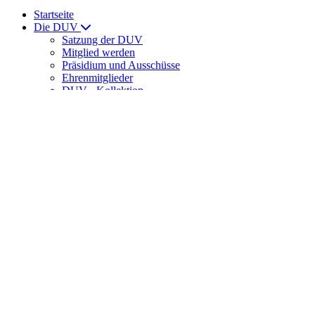
Startseite
Die DUV
Satzung der DUV
Mitglied werden
Präsidium und Ausschüsse
Ehrenmitglieder
DUV - Kollektion
ULTRAMARATHON
News
News
Laufveranstaltungen
Ernährung
DUV Sport
DUV-Regelwerk
Meisterschaften
Int. Meisterschaften
Senioren-Weltmeisterschaften
DUV-Cup
DUV Bundesliga
Training
Trainingslager der DUV
DUV-Förderstützpunkte
Spartathlon
Veranstaltungshinweise