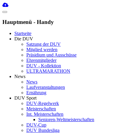
Hauptmenü - Handy
Startseite
Die DUV
Satzung der DUV
Mitglied werden
Präsidium und Ausschüsse
Ehrenmitglieder
DUV - Kollektion
ULTRAMARATHON
News
News
Laufveranstaltungen
Ernährung
DUV Sport
DUV-Regelwerk
Meisterschaften
Int. Meisterschaften
Senioren-Weltmeisterschaften
DUV-Cup
DUV Bundesliga