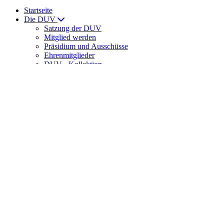
Startseite
Die DUV
Satzung der DUV
Mitglied werden
Präsidium und Ausschüsse
Ehrenmitglieder
DUV - Kollektion
ULTRAMARATHON
News
News
Laufveranstaltungen
Ernährung
DUV Sport
DUV-Regelwerk
Meisterschaften
Int. Meisterschaften
Senioren-Weltmeisterschaften
DUV-Cup
DUV Bundesliga
Training
Trainingslager der DUV
DUV-Förderstützpunkte
Spartathlon
Veranstaltungshinweise