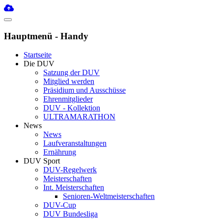
Hauptmenü - Handy
Startseite
Die DUV
Satzung der DUV
Mitglied werden
Präsidium und Ausschüsse
Ehrenmitglieder
DUV - Kollektion
ULTRAMARATHON
News
News
Laufveranstaltungen
Ernährung
DUV Sport
DUV-Regelwerk
Meisterschaften
Int. Meisterschaften
Senioren-Weltmeisterschaften
DUV-Cup
DUV Bundesliga