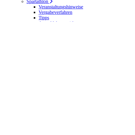
Spartathlon
Veranstaltungshinweise
Vergabeverfahren
Tipps
Anmeldebogen / Attest
Meldeliste
Berichte
DLV-Kader
DLV-Kader/Kaderathleten - Archiv
Sportler des Jahres
Hall of Fame - DUV Sportler
Service
Ärztliches Attest
Galerie
Kalender
Ergebnisse
Startseite
Die DUV
Satzung der DUV