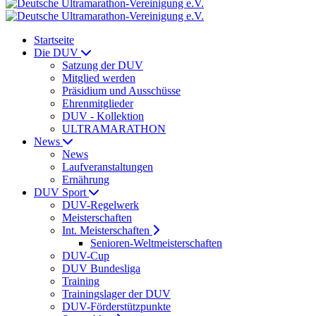
Startseite
Die DUV
Satzung der DUV
Mitglied werden
Präsidium und Ausschüsse
Ehrenmitglieder
DUV - Kollektion
ULTRAMARATHON
News
News
Laufveranstaltungen
Ernährung
DUV Sport
DUV-Regelwerk
Meisterschaften
Int. Meisterschaften
Senioren-Weltmeisterschaften
DUV-Cup
DUV Bundesliga
Training
Trainingslager der DUV
DUV-Förderstützpunkte