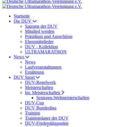
Startseite
Die DUV
Satzung der DUV
Mitglied werden
Präsidium und Ausschüsse
Ehrenmitglieder
DUV - Kollektion
ULTRAMARATHON
News
News
Laufveranstaltungen
Ernährung
DUV Sport
DUV-Regelwerk
Meisterschaften
Int. Meisterschaften
Senioren-Weltmeisterschaften
DUV-Cup
DUV Bundesliga
Training
Trainingslager der DUV
DUV-Förderstützpunkte