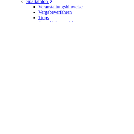
Spartathlon
Veranstaltungshinweise
Vergabeverfahren
Tipps
Anmeldebogen / Attest
Meldeliste
Berichte
DLV-Kader
DLV-Kader/Kaderathleten - Archiv
Sportler des Jahres
Hall of Fame - DUV Sportler
Service
Ärztliches Attest
Galerie
Kalender
Ergebnisse
Startseite
Die DUV
Satzung der DUV