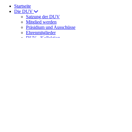
Startseite
Die DUV
Satzung der DUV
Mitglied werden
Präsidium und Ausschüsse
Ehrenmitglieder
DUV - Kollektion
ULTRAMARATHON
News
News
Laufveranstaltungen
Ernährung
DUV Sport
DUV-Regelwerk
Meisterschaften
Int. Meisterschaften
Senioren-Weltmeisterschaften
DUV-Cup
DUV Bundesliga
Training
Trainingslager der DUV
DUV-Förderstützpunkte
Spartathlon
Veranstaltungshinweise