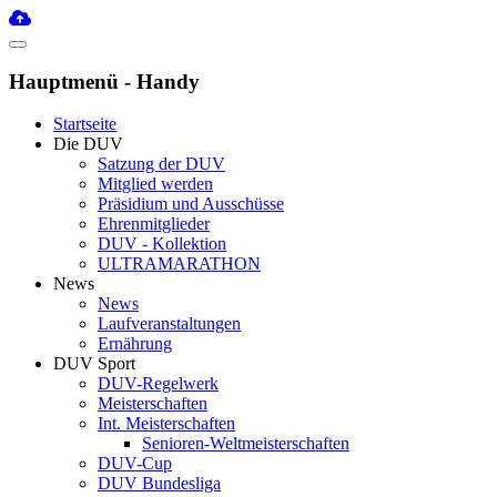
Hauptmenü - Handy
Startseite
Die DUV
Satzung der DUV
Mitglied werden
Präsidium und Ausschüsse
Ehrenmitglieder
DUV - Kollektion
ULTRAMARATHON
News
News
Laufveranstaltungen
Ernährung
DUV Sport
DUV-Regelwerk
Meisterschaften
Int. Meisterschaften
Senioren-Weltmeisterschaften
DUV-Cup
DUV Bundesliga