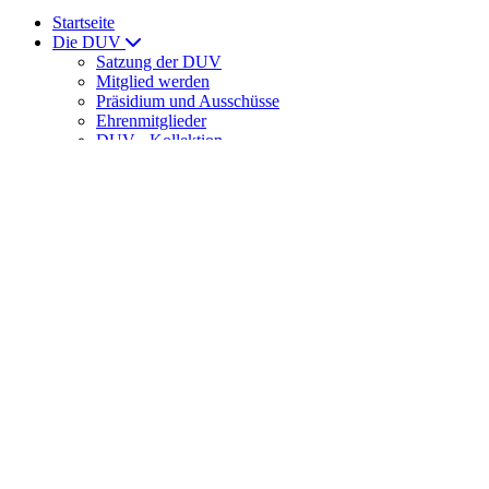
Startseite
Die DUV
Satzung der DUV
Mitglied werden
Präsidium und Ausschüsse
Ehrenmitglieder
DUV - Kollektion
ULTRAMARATHON
News
News
Laufveranstaltungen
Ernährung
DUV Sport
DUV-Regelwerk
Meisterschaften
Int. Meisterschaften
Senioren-Weltmeisterschaften
DUV-Cup
DUV Bundesliga
Training
Trainingslager der DUV
DUV-Förderstützpunkte
Spartathlon
Veranstaltungshinweise