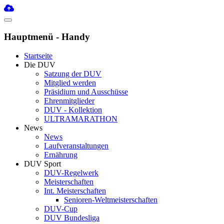
Hauptmenü - Handy
Startseite
Die DUV
Satzung der DUV
Mitglied werden
Präsidium und Ausschüsse
Ehrenmitglieder
DUV - Kollektion
ULTRAMARATHON
News
News
Laufveranstaltungen
Ernährung
DUV Sport
DUV-Regelwerk
Meisterschaften
Int. Meisterschaften
Senioren-Weltmeisterschaften
DUV-Cup
DUV Bundesliga