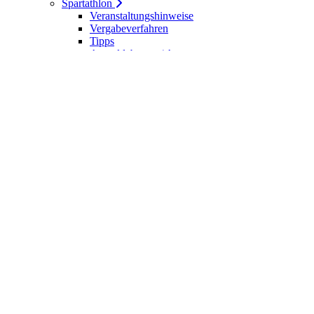
Spartathlon
Veranstaltungshinweise
Vergabeverfahren
Tipps
Anmeldebogen / Attest
Meldeliste
Berichte
DLV-Kader
DLV-Kader/Kaderathleten - Archiv
Sportler des Jahres
Hall of Fame - DUV Sportler
Service
Ärztliches Attest
Galerie
Kalender
Ergebnisse
Startseite
Die DUV
Satzung der DUV