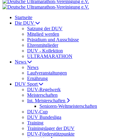
Startseite
Die DUV
Satzung der DUV
Mitglied werden
Präsidium und Ausschüsse
Ehrenmitglieder
DUV - Kollektion
ULTRAMARATHON
News
News
Laufveranstaltungen
Ernährung
DUV Sport
DUV-Regelwerk
Meisterschaften
Int. Meisterschaften
Senioren-Weltmeisterschaften
DUV-Cup
DUV Bundesliga
Training
Trainingslager der DUV
DUV-Förderstützpunkte