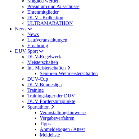
Mitglied werden
Präsidium und Ausschüsse
Ehrenmitglieder
DUV - Kollektion
ULTRAMARATHON
News
News
Laufveranstaltungen
Ernährung
DUV Sport
DUV-Regelwerk
Meisterschaften
Int. Meisterschaften
Senioren-Weltmeisterschaften
DUV-Cup
DUV Bundesliga
Training
Trainingslager der DUV
DUV-Förderstützpunkte
Spartathlon
Veranstaltungshinweise
Vergabeverfahren
Tipps
Anmeldebogen / Attest
Meldeliste