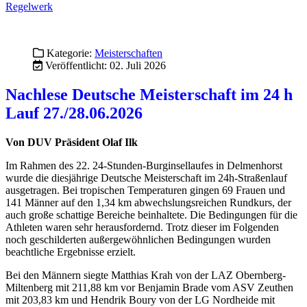
Von DUV Präsident Olaf Ilk
Im Rahmen des 22. 24-Stunden-Burginsellaufes in Delmenhorst
wurde die diesjährige Deutsche Meisterschaft im 24h-Straßenlauf
ausgetragen. Bei tropischen Temperaturen gingen 69 Frauen und
141 Männer auf den 1,34 km abwechslungsreichen Rundkurs, der
auch große schattige Bereiche beinhaltete. Die Bedingungen für die
Athleten waren sehr herausfordernd. Trotz dieser im Folgenden
noch geschilderten außergewöhnlichen Bedingungen wurden
beachtliche Ergebnisse erzielt.
Bei den Männern siegte Matthias Krah von der LAZ Obernberg-
Miltenberg mit 211,88 km vor Benjamin Brade vom ASV Zeuthen
mit 203,83 km und Hendrik Boury von der LG Nordheide mit
200,94 km.
Bei den Frauen hat Katrin Ochs von der LG Filder ihren Titel aus
dem Vorjahr mit gelaufenen 202,46 km verteidigt. Platz 2 erreichet
Mona Winter von Spiridon Frankfurt mit 187,20 km und Sabine
Beck von der RLT Rodgau mit 162,43km.