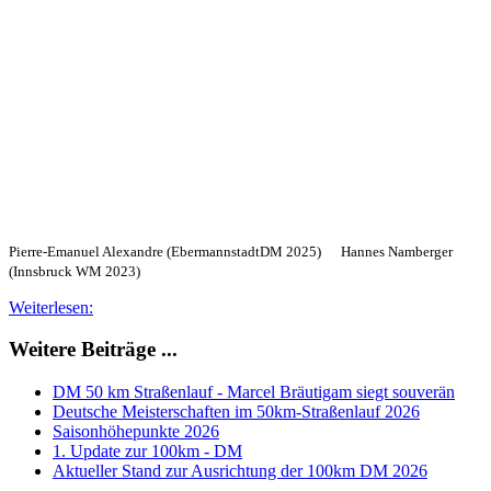
Pierre-Emanuel Alexandre (EbermannstadtDM 2025) Hannes Namberger
(Innsbruck WM 2023)
Weiterlesen:
Weitere Beiträge ...
DM 50 km Straßenlauf - Marcel Bräutigam siegt souverän
Deutsche Meisterschaften im 50km-Straßenlauf 2026
Saisonhöhepunkte 2026
1. Update zur 100km - DM
Aktueller Stand zur Ausrichtung der 100km DM 2026
1
2
3
4
...
6
7
8