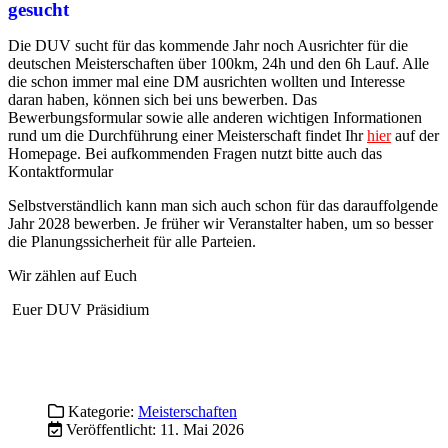
Selbstverständlich kann man sich auch schon für das darauffolgende
Jahr 2028 bewerben. Je früher wir Veranstalter haben, um so besser
die Planungssicherheit für alle Parteien.
Wir zählen auf Euch
Euer DUV Präsidium
Kategorie:
Meisterschaften
Veröffentlicht: 11. Mai 2026
Johannes Wingenfeld und Lisa Wimmer
holen sich die Deutschen Meistertitel im
Ultratrail
von Michael Sommer
Bei den 25. Deutschen Meisterschaften im Ultratrail in Nesselwang
gewann
Johannes Wingenfeld
(Ultratrailrunning Erlangen) mit
einer neuen Streckenbestzeit von
6:28:08 h
und fast 9 Minuten