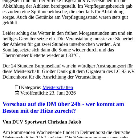
Der 24 Stunden Burginsellauf war ein würdiger Austragungsort für
diese Meisterschaft. Großer Dank gilt dem Orgateam des LC 93 e.V.
Delmenhorst für die Ausrichtung der Veranstaltung.
Kategorie:
Meisterschaften
Veröffentlicht: 23. Juni 2026
Vorschau auf die DM über 24h - wer kommt am
Besten mit der
Hitze zurecht?
Von DUV Sportwart Christian Jakob
Am kommenden Wochenende findet in Delmenhorst die deutsche
Meisterschaft im 24h Lauf statt. Die Wetterprognosen sagen sehr
heiße Temperaturen voraus. Somit sind keine Top Leistungen zu
erwarten. Wer sich das Rennen am besten einteilt, hat wohl die
besten Karten.
Auch die Favoriten werden vorsichtig beginnen müssen. Bei den
Männern ist das natürlich Norman Mascher-Aspensjö (SCC Berlin).
Er möchte sicher den Hattrick perfekt machen und seine Titel (2024
und 2025) über 24h verteidigen. Sein wohl größter Konkurrent wird
wohl Tobias Mieth von der SV Elbland Coswig-Meißen sein. Er hat
genau wie Manuel Tuna (LG Kindsberg), der 3.Platzierte aus