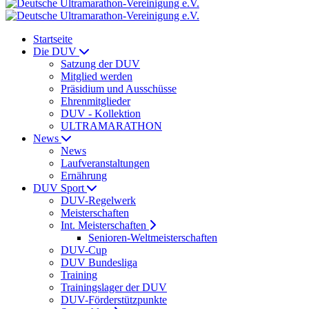
Startseite
Die DUV
Satzung der DUV
Mitglied werden
Präsidium und Ausschüsse
Ehrenmitglieder
DUV - Kollektion
ULTRAMARATHON
News
News
Laufveranstaltungen
Ernährung
DUV Sport
DUV-Regelwerk
Meisterschaften
Int. Meisterschaften
Senioren-Weltmeisterschaften
DUV-Cup
DUV Bundesliga
Training
Trainingslager der DUV
DUV-Förderstützpunkte