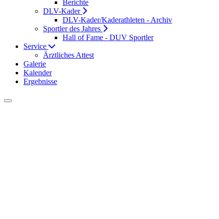
Berichte
DLV-Kader
DLV-Kader/Kaderathleten - Archiv
Sportler des Jahres
Hall of Fame - DUV Sportler
Service
Ärztliches Attest
Galerie
Kalender
Ergebnisse
Startseite
DUV Sport
Meisterschaften
DLV-Meisterschaften
Durch einen Kooperationsvertrag zwischen dem Deutschen
Leichtathletikverband und der Deutschen Ultramarathon-
Vereinigung e.V. (DUV) werden ab 2019, nicht nur wie bisher die