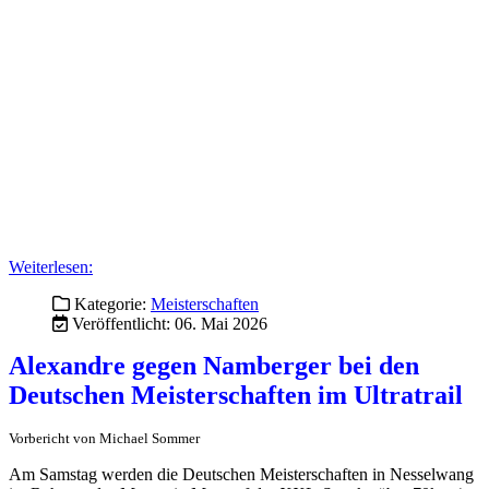
Weiterlesen:
Kategorie:
Meisterschaften
Veröffentlicht: 06. Mai 2026
Alexandre gegen Namberger bei den
Deutschen Meisterschaften im Ultratrail
Vorbericht von Michael Sommer
Am Samstag werden die Deutschen Meisterschaften in Nesselwang
im Rahmen des Mountain Man auf der XXL-Strecke über 70km /
3900 hm ausgetragen. Über 235 Trailrunner:Innen (188 m/47 w)
haben bei der DM gemeldet.
Bei den Männern sind mit dem Meister 2025
Pierre-Emmanuel
Alexandre
(TV Schriesheim) und dem 4.Platzierten UTMB 2024
Hannes Namberger
(SV Ruhpolding) gleich die zwei stärksten
Starter des deutschen Nationalteams gemeldet. Sie gelten bei den
Männern natürlich als absolute Favoriten.
Bei den Frauen sind
Lisa
Wimmer
(Ultratrailrunning Erlangen e.V.) und
Miria Meinheit
(TSV Penzberg) nicht nur nach den ITRA-Punkten die Favoritinnen