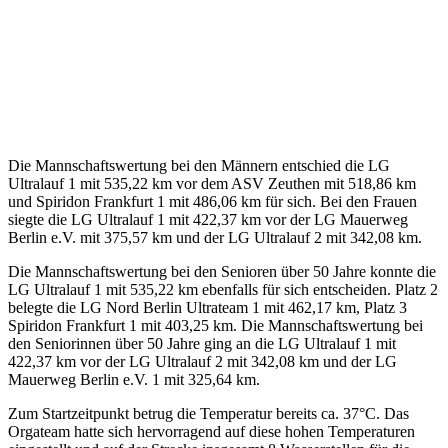
und Spiridon Frankfurt 1 mit 486,06 km für sich. Bei den Frauen
siegte die LG Ultralauf 1 mit 422,37 km vor der LG Mauerweg
Berlin e.V. mit 375,57 km und der LG Ultralauf 2 mit 342,08 km.
Die Mannschaftswertung bei den Senioren über 50 Jahre konnte die
LG Ultralauf 1 mit 535,22 km ebenfalls für sich entscheiden. Platz 2
belegte die LG Nord Berlin Ultrateam 1 mit 462,17 km, Platz 3
Spiridon Frankfurt 1 mit 403,25 km. Die Mannschaftswertung bei
den Seniorinnen über 50 Jahre ging an die LG Ultralauf 1 mit
422,37 km vor der LG Ultralauf 2 mit 342,08 km und der LG
Mauerweg Berlin e.V. 1 mit 325,64 km.
Zum Startzeitpunkt betrug die Temperatur bereits ca. 37°C. Das
Orgateam hatte sich hervorragend auf diese hohen Temperaturen
eingestellt und auf der Strecke insgesamt 8 Wasserstellen für die
Abkühlung der Athleten bereitgestellt. Im Verpflegungsbereich gab
es zudem eine Sprühnebeldusche, die ebenfalls für Abkühlung
sorgte. Auch die Getränke am Verpflegungsstand waren stets gut
gekühlt.
Leider schlug das Wetter in den frühen Morgenstunden um und ein
heftiges Gewitter setzte ein. Die Veranstaltung musste zur Sicherheit
der Athleten für gut zwei Stunden unterbrochen werden. Am
Sonntag setzte sich dann die Sonne wieder durch und das
Thermometer kletterte wieder auf 33°C.