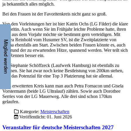
das Rennen besser ein.
Mit Stephanie Schöffzeck (Laufwerk Hamburg) ist ebenfalls zu
rechnen. Sie hat zwar noch keine Bestleistung von 200km stehen,
aber das Potenzial für eine Top 3 Platzierung hat sie allemal.
Zum erweiterten Kreis kann man auch Petra Fornacon und Gisela
Vorstermann (beide LG Ultralauf) zählen. Sowie auch Dorothee
Serries von der LG Mauerweg. Alle drei sind schon 170km
Mitglied werden
gelaufen.
Kategorie:
Meisterschaften
Veröffentlicht: 01. Juni 2026
Veranstalter für deutsche Meisterschaften 2027
gesucht
Die DUV sucht für das kommende Jahr noch Ausrichter für die
deutschen Meisterschaften über 100km, 24h und den 6h Lauf. Alle
die schon immer mal eine DM ausrichten wollten und Interesse
daran haben, können sich bei uns bewerben. Das
Bewerbungsformular sowie alle anderen wichtigen Informationen
rund um die Durchführung einer Meisterschaft findet Ihr
hier
auf der
Homepage. Bei aufkommenden Fragen nutzt bitte auch das
Kontaktformular