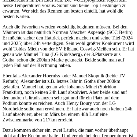
Gotha, schon die 200km Marke geknackt. Beide sollte man auf
jeden Fall auf der Rechnung haben.
Ebenfalls Alexander Hoerniss oder Manuel Skopnik (beide TV
Refrath). Alexander ist z.B. letztes Jahr in Gotha über 200km
gelaufen. Manuel hat, genau wie Johannes Minet (Spiridon
Frankfurt), noch keinen 24h Lauf absolviert. Aber beide sind auf
den andren Ultradistanzen sehr gut und für ein Platz auf dem
Podium könnte es reichen. Auch Henry Boury von der LG
Nordheide sollte man erwähnen. Er hat zwar auch noch keinen 24h
Lauf absolviert, aber im März bei einem 48h Lauf eine
Zwischenmarke von 217km erreicht.
Dazu kommen sicher ein, zwei Läufer, die man vorher überhaupt
nicht auf der Rechnung hatte. Und gerade bei den Temperaturen ist
ja bekanntlich alles möglich.
Bei den Frauen ist der Favoritenkreis nicht ganz so groß.
Von den Vorleistungen her ist hier Katrin Ochs (LG Filder) die klare
Favoritin. Auch wenn Sie im Frühjahr leichte Probleme hatte, ihren
Titel aus dem Vorjahr möchte sie bestimmt gern verteidigen. Mit
Rabea Reinhold vom Husumer SV, ist die Zweitplatzierte von
Gotha ebenfalls am Start. Zwischen beiden Frauen könnte es, auch
aufgrund der zu erwartenden Hitze, spannend werden. Wer teilt sich