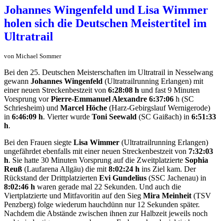
Vorsprung vor
Pierre-Emmanuel Alexandre 6:37:06
h (SC
Schriesheim) und
Marcel Höche
(Harz-Gebirgslauf Wernigerode)
in
6:46:09 h
. Vierter wurde
Toni Seewald
(SC Gaißach) in
6:51:33
h
.
Bei den Frauen siegte
Lisa Wimmer
(Ultratrailrunning Erlangen)
ungefährdet ebenfalls mit einer neuen Streckenbestzeit von
7:32:03
h
. Sie hatte 30 Minuten Vorsprung auf die Zweitplatzierte
Sophia
Reuß
(Laufarena Allgäu) die mit
8:02:24 h
ins Ziel kam. Der
Rückstand der Drittplatzierten
Evi Gundelius
(SSC Jachenau) in
8:02:46 h
waren gerade mal 22 Sekunden. Und auch die
Viertplatzierte und Mitfavoritin auf den Sieg
Mira Meinheit
(TSV
Penzberg) folge wiederum hauchdünn nur 12 Sekunden später.
Nachdem die Abstände zwischen ihnen zur Halbzeit jeweils noch
recht eindeutig waren, wurde es am Ende nochmals richtig knapp.
Dies nach 70km und 3900 Hm.