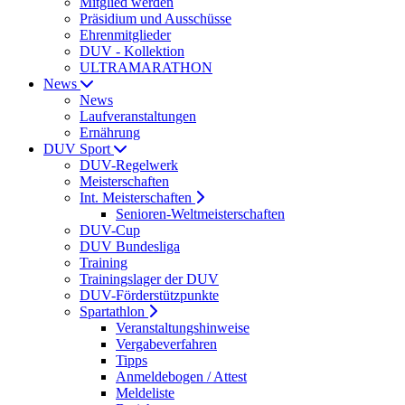
Mitglied werden
Präsidium und Ausschüsse
Ehrenmitglieder
DUV - Kollektion
ULTRAMARATHON
News
News
Laufveranstaltungen
Ernährung
DUV Sport
DUV-Regelwerk
Meisterschaften
Int. Meisterschaften
Senioren-Weltmeisterschaften
DUV-Cup
DUV Bundesliga
Training
Trainingslager der DUV
DUV-Förderstützpunkte
Spartathlon
Veranstaltungshinweise
Vergabeverfahren
Tipps
Anmeldebogen / Attest
Meldeliste