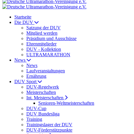
Startseite
Die DUV
Satzung der DUV
Mitglied werden
Präsidium und Ausschüsse
Ehrenmitglieder
DUV - Kollektion
ULTRAMARATHON
News
News
Laufveranstaltungen
Ernährung
DUV Sport
DUV-Regelwerk
Meisterschaften
Int. Meisterschaften
Senioren-Weltmeisterschaften
DUV-Cup
DUV Bundesliga
Training
Trainingslager der DUV
DUV-Förderstützpunkte