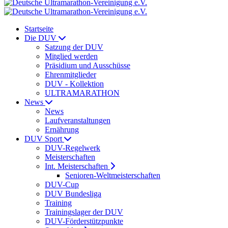
Startseite
Die DUV
Satzung der DUV
Mitglied werden
Präsidium und Ausschüsse
Ehrenmitglieder
DUV - Kollektion
ULTRAMARATHON
News
News
Laufveranstaltungen
Ernährung
DUV Sport
DUV-Regelwerk
Meisterschaften
Int. Meisterschaften
Senioren-Weltmeisterschaften
DUV-Cup
DUV Bundesliga
Training
Trainingslager der DUV
DUV-Förderstützpunkte