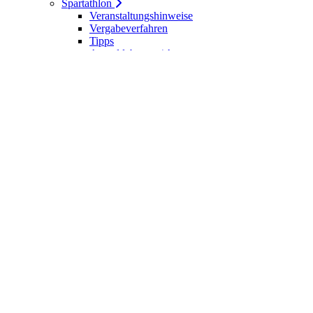
Spartathlon
Veranstaltungshinweise
Vergabeverfahren
Tipps
Anmeldebogen / Attest
Meldeliste
Berichte
DLV-Kader
DLV-Kader/Kaderathleten - Archiv
Sportler des Jahres
Hall of Fame - DUV Sportler
Service
Ärztliches Attest
Galerie
Kalender
Ergebnisse
Startseite
Die DUV
Satzung der DUV